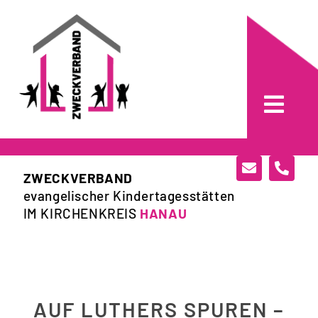
Skip
to
content
Toggl
Navig
Home
ZWECKVERBAND
evangelischer Kindertagesstätten
Kitas
IM KIRCHENKREIS
HANAU
Aktuelles
Über uns
AUF LUTHERS SPUREN –